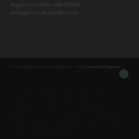
Registernummer: HRB 297502
Amtsgericht: 80333 München
© Copyright Hard Liquids | Made with ♡ by
no.brand Werbeagentur
Wir nutzen auf dieser Website ausschließlich
technisch notwendige Cookies, um die
Grundfunktionen der Seite zu gewährleisten. Es
werden keine Tracking-, Analyse- oder Marketing-
Cookies verwendet. Weitere Informationen finden Sie
in unserer Datenschutzerklärung.