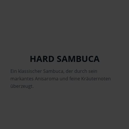
2 cl
Likör 15% vol.
HARD SAMBUCA
Ein klassischer Sambuca, der durch sein
markantes Anisaroma und feine Kräuternoten
überzeugt.
2 cl
Likör 40% vol.